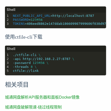
NEXT_PUBLIC_API_URL
=
PASSWORD
=
123456
TOKENS
=
使用ctfile-cli下载
./ctfile-cli 
-api http://192.168.2.27:8787 
-password 
123456
-threads 
8
相关项目
城通网盘解析API服务器和面板Docker镜像
城通网盘破解限速-绕过线程限制