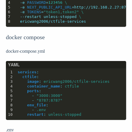
  -e 
PASSWORD
=
123456
  -e 
NEXT_PUBLIC_API_URL
=
http://192.168.2.27:8787
  -e 
TOKENS
=
"token1,token2"
  --restart unless-stopped 
docker compose
docker-compose.yml
services
:
ctfile
:
image
:
ericwang2006/ctfile-services
container_name
:
ctfile
ports
:
- 
"3000:3000"
- 
"8787:8787"
env_file
:
- 
.env
restart
:
unless-stopped
.env