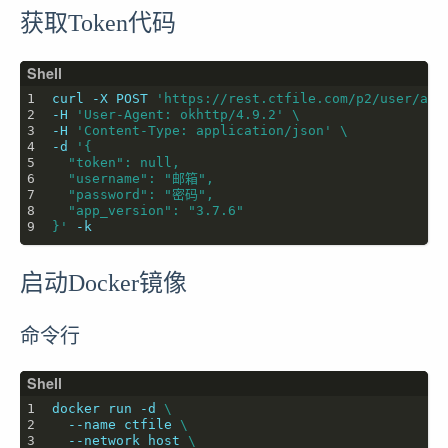
获取Token代码
curl -X POST 
'https://rest.ctfile.com/p2/user/aut
-H 
'User-Agent: okhttp/4.9.2'
-H 
'Content-Type: application/json'
-d 
}'
启动Docker镜像
命令行
docker run -d 
  --name ctfile 
  --network host 