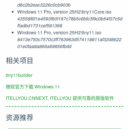
d6c2b2eac3226c0cb903b
Windows 11 Pro, version 25H2\tiny11Core.iso
43558f6f1e4593f60f167c78b5c6bfc3f9c0b54f37c5d
ffadbd1731cef581368
Windows 11 Pro, version 25H2\tiny11.iso
8413e750c7570c3ff763963d574118811af32d8622
01e0faa8a866a69856fbdd
相关项目
tiny11builder
微软官方下载 Windows 11
ITELLYOU.CNNEXT, ITELLYOU 提供可靠的原版软件
资源推荐