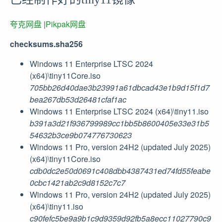
夸克网盘
|
Pikpak网盘
checksums.sha256
Windows 11 Enterprise LTSC 2024
(x64)\tiny11Core.iso
705bb26d40dae3b23991a61dbcad43e1b9d15f1d7
bea267db53d26481cfaf1ac
Windows 11 Enterprise LTSC 2024 (x64)\tiny11.iso
b391a3d21f936799989cc1bb5b8600405e33e31b5
54632b3ce9b074776730623
Windows 11 Pro, version 24H2 (updated July 2025)
(x64)\tiny11Core.iso
cdb0dc2e50d0691c408dbb4387431ed74fd55feabe
0cbc1421ab2c9d8152c7c7
Windows 11 Pro, version 24H2 (updated July 2025)
(x64)\tiny11.iso
c90fefc5be9a9b1c9d9359d92fb5a8ecc11027790c9