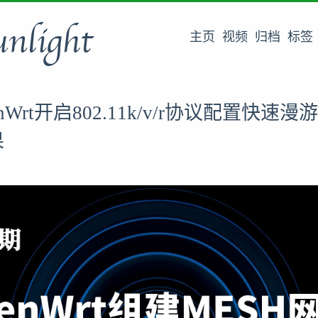
unlight
主页
视频
归档
标签
enWrt开启802.11k/v/r协议配置快速漫
果